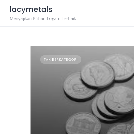
Skip
lacymetals
to
content
Menyajikan Pilihan Logam Terbaik
TAK BERKATEGORI